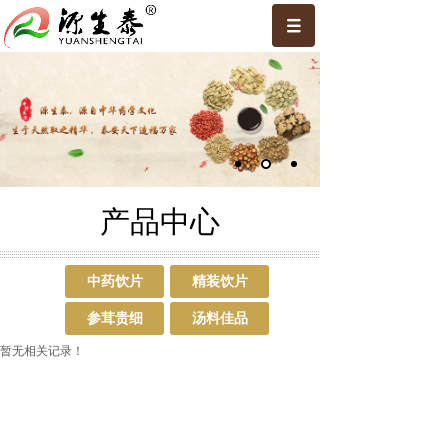
产品中心
中药饮片
精装饮片
参茸贵细
汤料佳品
暂无相关记录！