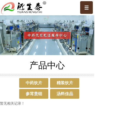
产品中心
中药饮片
精装饮片
参茸贵细
汤料佳品
暂无相关记录！